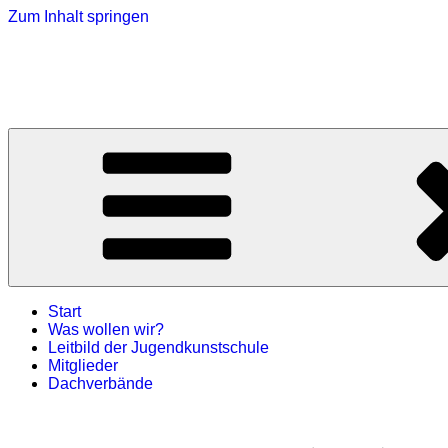
Zum Inhalt springen
Jugendkunstschulen-Sachsen
Die Seite der LJKE Sachsen e.V.
Start
Was wollen wir?
Leitbild der Jugendkunstschule
Mitglieder
Dachverbände