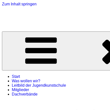
Zum Inhalt springen
Jugendkunstschulen-Sachsen
Die Seite der LJKE Sachsen e.V.
Start
Was wollen wir?
Leitbild der Jugendkunstschule
Mitglieder
Dachverbände